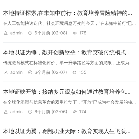
论，而是探...
本地持证探索,在未知中前行：教育培养冒险精神的实践路径与价值-深度解析
在人工智能快速迭代、社会环境瞬息万变的今天，“在未知中前行”已
成为每个人必须具备的生存能力。而这种能力的核心，在于“冒险精
admin
6个月前
(02-08)
178
神”——一种敢于突破舒适区、勇于尝试未知的勇气与智慧。教育作为
培养下一代的主阵...
本地以证为锤，敲开创新壁垒：教育突破传统模式的实践路径
传统教育模式在标准化评价、单一升学路径等方面的局限，正成为制
约教育创新的显著壁垒。如何突破这一困境？“以证为锤”的教育创新
admin
6个月前
(02-07)
155
思路，通过资质认证与能力培养的深度融合，为教育突破传统模式提
供了新的实践路径。...
本地证映开放：接纳多元观点如何通过教育培养包容心态-深度解析
在全球化浪潮与信息革命的双重推动下，“开放”已成为社会发展的核
心命题，而“多元观点”则是开放的灵魂所在。“证映开放”不仅是一种认
admin
6个月前
(02-06)
174
知姿态，更是打破思维壁垒的必要路径；“教育培养包容心态”作为连
接开放理念...
本地以证为翼，翱翔职业天际：教育实现人生飞跃的职业发展指南