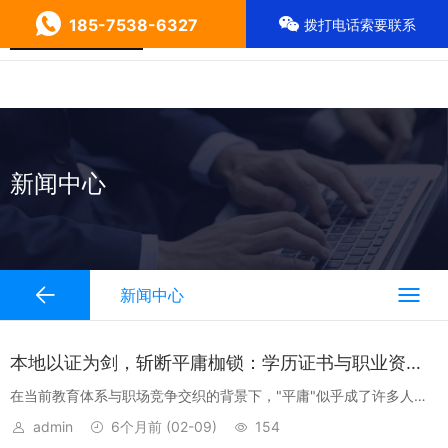
185-7538-6327
拨打电话索要联系
新闻中心
新闻中心
本地以证为剑，斩断平庸枷锁：学历证书与职业资格如何突破教育现状束缚
在当前教育体系与职场竞争交织的背景下，"平庸"似乎成了许多人难
以摆脱的标签。学历门槛、证书焦虑、能力与机会的错位，让不少人
admin
6个月前
(02-09)
154
困在"有证无能"或"无证无权"的困境中。而"以证为剑"并非鼓吹唯证书