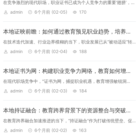
在竞争激烈的现代职场，职业证书已成为个人竞争力的重要‘翅膀’，而
教育则是助力我们‘翱翔职业天际’、实现‘人生飞跃’的核心引擎。无论
admin
6个月前
(02-05)
170
是初入职场的新人，还是寻求突破行业瓶颈的资深人士，通过获取专
业证书提升...
本地证映前瞻：如何通过教育预见职业趋势，培养战略眼光的实用指南
在技术迭代加速、行业边界模糊的当下，职业发展已从“被动适应”转
向“主动预见”。本文从“证映前瞻”的核心视角出发，解析如何通过教育
admin
6个月前
(02-04)
188
培养战略眼光，提前洞察职业趋势，为个人职业规划提供清晰路径。
无论是刚入职...
本地证书为网：构建职业竞争力网络，教育如何增强行业机遇洞察
在现代职场竞争中，"证书为网，捕捉职业机遇，教育增强敏锐洞
察"已成为职业发展的核心逻辑。证书如同职业能力的显性证明，构建
admin
6个月前
(02-03)
184
起覆盖行业各领域的能力网络；教育则通过深度知识体系的构建，帮
助从业者提升对行业趋...
本地持证融合：教育跨界背景下的资源整合与突破路径解析
在教育跨界融合加速推进的当下，“持证融合”作为打破传统壁垒、促
进资源优化的创新实践，正成为教育领域突破发展瓶颈的关键方向。
admin
6个月前
(02-02)
163
本文将从概念解析、现实挑战、实践路径、案例成效到未来展望，系