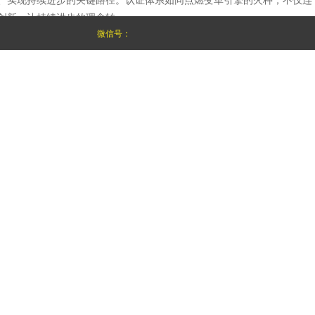
新，让持续进步的理念转...
微信号：
为核心，构建未来人才培养体系
潜能、塑造未来力量。传统教育模式中标准化、同质化的局限，常使学生
突破边界的视角重构教...
正确方向
者是照亮前路的明灯，让能力价值清晰可见；后者是指引方向的罗盘，让
职场人提供从入门到资深...