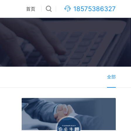
18575386327
首页
全部