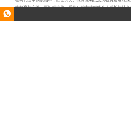
接教育与实践，更以标准化、系统化的方式赋能个人成长与社会创
admin
6个月前
(02-14)
151
本地创新教育激发无限潜能：以证映锐意
教育作为人类文明传承与创新的基石，其核心使命在于激发个体
的独特天赋被忽视。"证映锐意，创新永不止步"的教育理念，正以
admin
6个月前
(02-13)
146
本地证书为灯，照亮职业征程，教育指引
在职业发展的道路上，证书与教育如同车之两轮、鸟之双翼，前
成长路径行稳致远。本文将深入剖析证书与教育如何相辅相成，为
admin
6个月前
(02-12)
141