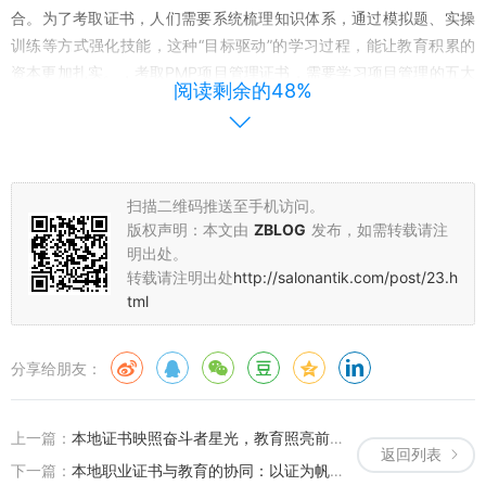
合。为了考取证书，人们需要系统梳理知识体系，通过模拟题、实操
训练等方式强化技能，这种“目标驱动”的学习过程，能让教育积累的
资本更加扎实。，考取PMP项目管理证书，需要学习项目管理的五大
阅读剩余的48%
过程组、十大知识领域，这些知识会直接应用于工作中的项目规划与
执行，从而提升个人价值。
“路在脚下延伸”：教育路径规划与人生可能性的拓展
扫描二维码推送至手机访问。
“路在脚下延伸”强调教育路径的灵活性与持续性，每个人的人生
版权声明：本文由
ZBLOG
发布，如需转载请注
道路都不是固定的，而教育正是拓展可能性的钥匙。无论是选择传统
明出处。
的升学路径，还是通过在线教育、职业培训等非传统方式，教育都在
转载请注明出处
http://salonantik.com/post/23.h
为我们打开新的大门。，一位职场人通过业余时间学习数据分析课
tml
程，不仅提升了工作效率，还可能从基础岗位转向更具发展前景的数
据分析师岗位，这正是“路在脚下延伸”的生动案例——通过教育积累
分享给朋友：
资本，让原本有限的道路变得更加广阔。
教育路径的规划需要结合个人兴趣与市场需求。“证载成长”需要
上一篇：
本地证书映照奋斗者星光，教育照亮前行道路-奋斗者成长与职业发展解析
有明确的目标，而“路在脚下延伸”则要求我们根据行业变化调整方
返回列表
向。，随着人工智能的发展，许多传统岗位面临转型，通过学习AI相
下一篇：
本地职业证书与教育的协同：以证为帆，教育导航人生方向驶向职业彼岸