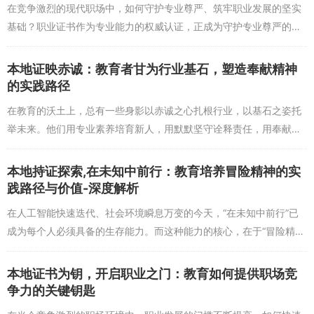
在竞争激烈的现代职场中，如何守护专业尊严、筑牢职业发展的坚实
“证载成长，路在脚下延伸，教育积累人生资本”不仅是一种理
基础？职业证书作为专业能力的权威认证，正成为守护专业尊严的重
念，更是一种行动哲学。教育不是一蹴而就的过程，而是需要持续投
要盾牌，而教育则是支撑这一盾牌的根基，两者共同构筑起职场人士
入的长期投资。每一次学习都是对人生资本的积累，每一张证书都是
的核心竞争力。 职...
本地证映赤诚：教育者甘为行业基石，塑造奉献精神
成长的印记，每一步实践都是道路延伸的动力。在人生的旅途中，愿
的实践路径
我们都能以教育为帆，以坚持为桨，在“证载成长”的见证中，让“路在
脚下延伸”，最终收获属于自己的丰富人生资本。
在教育的沃土上，总有一些身影以赤诚之心扎根行业，以基石之姿托
举未来。他们用专业素养培育新人，用默默坚守诠释责任，用奉献精
神照亮教育前行之路。本文将从赤诚精神的内涵出发，解析教育者如
何甘为行业基石，通过...
本地持证探索,在未知中前行：教育培养冒险精神的实
践路径与价值-深度解析
在人工智能快速迭代、社会环境瞬息万变的今天，“在未知中前行”已
成为每个人必须具备的生存能力。而这种能力的核心，在于“冒险精
神”——一种敢于突破舒适区、勇于尝试未知的勇气与智慧。教育作为
培养下一代的主阵...
本地证书为钥，开启职业之门：教育如何提供职场竞
争力的关键钥匙