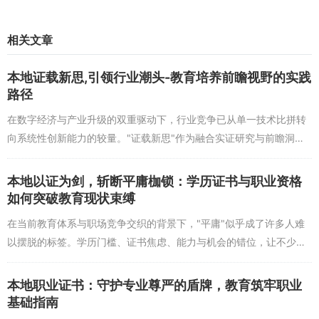
关知识，不仅能保住工作，还能抓住新的机遇。这种动态调整的教育
规划，能让人生资本在时代浪潮中持续增值。
相关文章
教育积累人生资本的核心策略：知识、实践与反思的闭环
本地证载新思,引领行业潮头-教育培养前瞻视野的实践
要让教育真正成为人生资本，需要构建知识、实践与反思的闭
路径
环。“证载成长，路在脚下延伸，教育积累人生资本”的实现，离不开
系统性学习与针对性实践的结合。，学习市场营销理论后，通过参与
在数字经济与产业升级的双重驱动下，行业竞争已从单一技术比拼转
实际项目策划，将理论知识转化为实操能力，这种“学-做-思”的循环，
向系统性创新能力的较量。"证载新思"作为融合实证研究与前瞻洞察
能让教育成果快速沉淀为个人资本。同时，定期反思学习过程中的不
的思维模式，正成为引领行业潮头的关键引擎，而教育体系如何培养
足，及时调整教育方向，才能确保每一步积累都朝着目标前进，避免
具备前瞻视野的创新...
本地以证为剑，斩断平庸枷锁：学历证书与职业资格
资源浪费。
如何突破教育现状束缚
终身学习是教育积累人生资本的关键策略。在技术迭代加速的今
在当前教育体系与职场竞争交织的背景下，"平庸"似乎成了许多人难
天，过去的知识很快会过时，只有保持学习的热情，才能让人生资本
以摆脱的标签。学历门槛、证书焦虑、能力与机会的错位，让不少人
不断更新。，一位程序员每年学习新的编程语言或框架，不仅能提升
困在"有证无能"或"无证无权"的困境中。而"以证为剑"并非鼓吹唯证书
工作能力，还能拓展职业边界，在竞争中保持优势。这种持续学习的
论，而是探...
本地职业证书：守护专业尊严的盾牌，教育筑牢职业
习惯，正是“路在脚下延伸”的内在动力。
基础指南
以教育为帆，让成长之路延伸向更远的未来